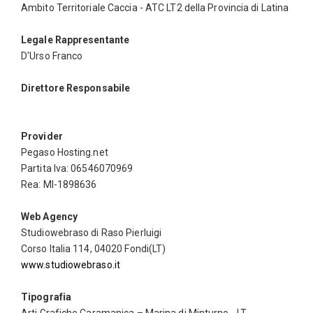
Ambito Territoriale Caccia - ATC LT2 della Provincia di Latina
Legale Rappresentante
D'Urso Franco
Direttore Responsabile
Provider
Pegaso Hosting.net
Partita Iva: 06546070969
Rea: MI-1898636
Web Agency
Studiowebraso di Raso Pierluigi
Corso Italia 114, 04020 Fondi(LT)
www.studiowebraso.it
Tipografia
Arti Grafiche Caramanica – Marina di Minturno - LT