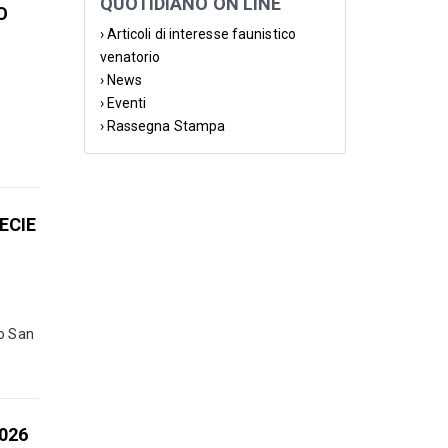
QUOTIDIANO ON LINE
O
› Articoli di interesse faunistico
venatorio
› News
› Eventi
› Rassegna Stampa
ECIE
co San
026