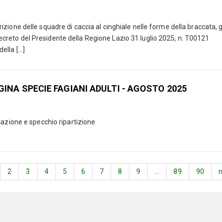
crizione delle squadre di caccia al cinghiale nelle forme della braccata, 
Decreto del Presidente della Regione Lazio 31 luglio 2025, n. T00121
lla [...]
INA SPECIE FAGIANI ADULTI - AGOSTO 2025
cazione e specchio ripartizione
2
3
4
5
6
7
8
9
...
89
90