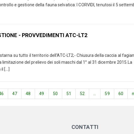
 controllo e gestione della fauna selvatica: I CORVIDI, tenutosi il 5 settem
STIONE - PROVVEDIMENTI ATC-LT2
 starna su tutto il territorio dell'ATC-LT2;- Chiusura della caccia al fagian
 limitazione del prelievo dei soli maschi dal 1° al 31 dicembre 2015.La
 [...]
46
47
48
49
50
51
52
...
59
60
CONTATTI