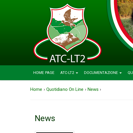
HOME PAGE
ATC-LT2
DOCUMENTAZIONE
QU
Home
›
Quotidiano On Line
›
News
›
News