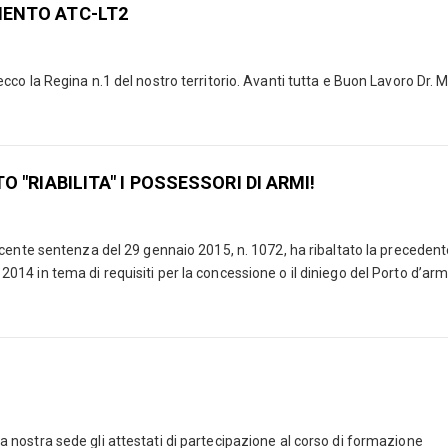
MENTO ATC-LT2
cco la Regina n.1 del nostro territorio. Avanti tutta e Buon Lavoro Dr. 
O "RIABILITA" I POSSESSORI DI ARMI!
 recente sentenza del 29 gennaio 2015, n. 1072, ha ribaltato la preceden
2014 in tema di requisiti per la concessione o il diniego del Porto d’armi
 la nostra sede gli attestati di partecipazione al corso di formazione