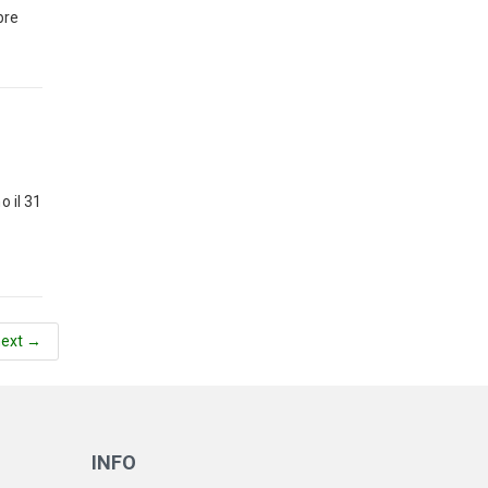
bre
o il 31
next →
INFO