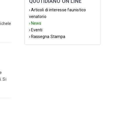
QUOTIDIANO ON LINE
› Articoli di interesse faunistico
venatorio
› News
Michele
› Eventi
› Rassegna Stampa
te
. Si