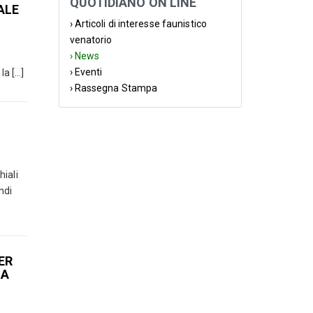
QUOTIDIANO ON LINE
ALE
› Articoli di interesse faunistico
venatorio
› News
› Eventi
 [...]
› Rassegna Stampa
hiali
ndi
ER
IA