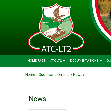
HOME PAGE
ATC-LT2
DOCUMENTAZIONE
QU
Home
›
Quotidiano On Line
›
News
›
News