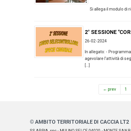
Si allega il modulo di 
2° SESSIONE "CO
26-02-2024
In allegato: - Programma 
agevolare l'attività di se
[...]
← prev
1
© AMBITO TERRITORIALE DI CACCIA LT2
SS APPIA, snc - MULINO SELCE 04020 - MONTE SAN BI