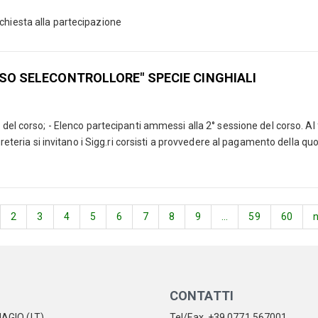
richiesta alla partecipazione
RSO SELECONTROLLORE" SPECIE CINGHIALI
del corso; - Elenco partecipanti ammessi alla 2° sessione del corso. Al 
greteria si invitano i Sigg.ri corsisti a provvedere al pagamento della quo
2
3
4
5
6
7
8
9
...
59
60
CONTATTI
AGIO (LT)
Tel/Fax. +39.0771.567001