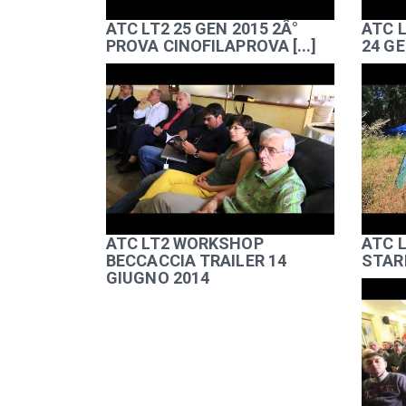
ATC LT2 25 GEN 2015 2Â°
ATC L
PROVA CINOFILAPROVA [...]
24 GE
ATC LT2 WORKSHOP
ATC 
BECCACCIA TRAILER 14
STAR
GIUGNO 2014