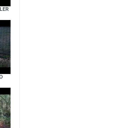
ILER
O