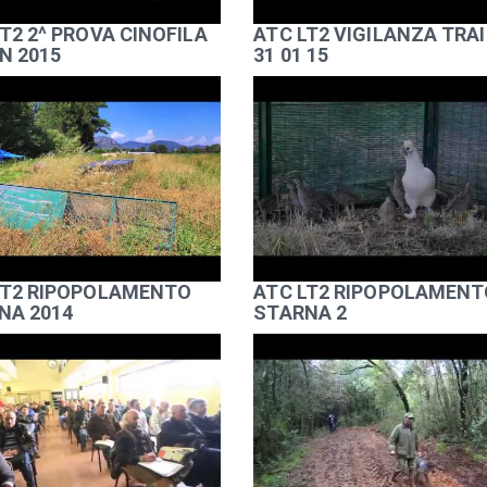
T2 2^ PROVA CINOFILA
ATC LT2 VIGILANZA TRA
N 2015
31 01 15
LT2 RIPOPOLAMENTO
ATC LT2 RIPOPOLAMENT
NA 2014
STARNA 2